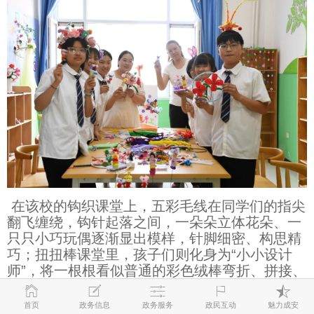
在该校的钩织课堂上，五彩毛线在同学们的指尖
翻飞缠绕，钩针起落之间，一朵朵立体花朵、一
只只小巧玩偶逐渐显出模样，针脚细密、构思精
巧；扭扭棒课堂里，孩子们则化身为“小小设计
师”，将一根根看似普通的彩色绒棒弯折、拼接、
组合，变幻出摇曳生姿的“扭扭花”和形态各异的
创意摆件。每一件作品都童趣盎然、独具匠心，
首页
政务信息
政务服务
政民互动
魅力成安