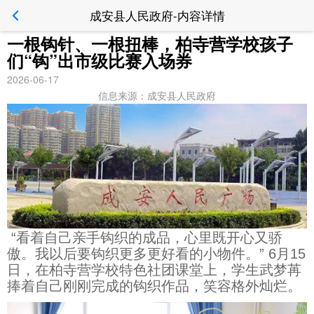
成安县人民政府-内容详情
一根钩针、一根扭棒，柏寺营学校孩子
们“钩”出市级比赛入场券
2026-06-17
信息来源：成安县人民政府
“
看着自己亲手钩织的成品，心里既开心又骄
傲。我以后要钩织更多更好看的小物件。” 6月15
日，在柏寺营学校特色社团课堂上，学生武梦苒
捧着自己刚刚完成的钩织作品，笑容格外灿烂。