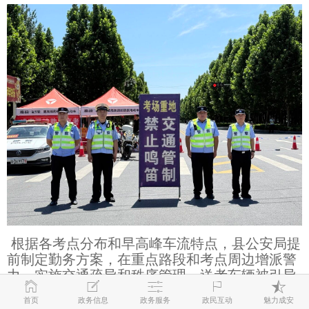
根据各考点分布和早高峰车流特点，县公安局提
前制定勤务方案，在重点路段和考点周边增派警
力，实施交通疏导和秩序管理。送考车辆被引导
至临时停靠点即停即走，对乱停乱放、随意鸣笛
首页
政务信息
政务服务
政民互动
魅力成安
等行为及时劝阻，确保交通运行平稳。