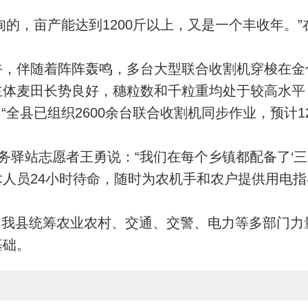
甸的，亩产能达到1200斤以上，又是一个丰收年。
午，伴随着阵阵轰鸣，多台大型联合收割机穿梭在金色
主体麦田长势良好，穗粒数和千粒重均处于较高水平
全县已组织2600余台联合收割机同步作业，预计12
务驿站志愿者王勇说：“我们在每个乡镇都配备了‘
人员24小时待命，随时为农机手和农户提供用电
我县统筹农业农村、交通、交警、电力等多部门力量
基础。