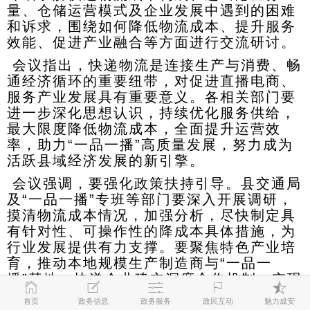
量、仓储运营模式及企业发展中遇到的困难
和诉求，围绕如何降低物流成本、提升服务
效能、促进产业融合等方面进行交流研讨。
会议指出，快递物流是连接生产与消费、畅
通经济循环的重要纽带，对促进直播电商、
服务产业发展具有重要意义。各相关部门要
进一步深化思想认识，持续优化服务供给，
最大限度降低物流成本，全面提升运营效
率，助力“一品一播”高质量发展，努力成为
活跃县域经济发展的新引擎。
会议强调，要强化政策扶持引导。县交通局
及“一品一播”专班等部门要深入开展调研，
摸清物流成本情况，加强分析，尽快制定具
有针对性、可操作性的降成本具体措施，为
行业发展提供有力支撑。要聚焦特色产业培
育，推动本地规模生产制造商与“一品一
播”基地、快递企业建立深度合作机制，实现
本土发货，留存大宗订单，推动“生产—仓储
首页
政务信息
政务服务
政民互动
魅力成安