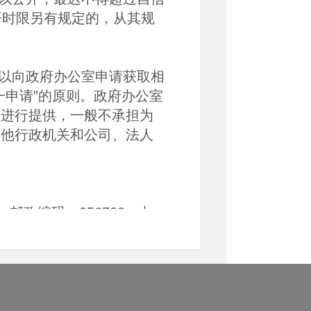
开时限另有规定的，从其规
以向政府办公室申请获取相
一申请”的原则。政府办公室
态进行提供，一般不承担为
其他行政机关和公司、法人
政编码：056700；办
0，下午13：30—17：3
下午14：00—17：30；联
》第十四条、第十五条和