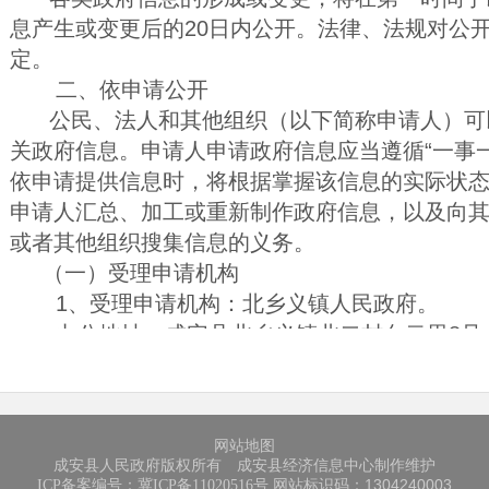
息产生或变更后的20日内公开。法律、法规对公
定。
二、依申请公开
公民、法人和其他组织（以下简称申请人）可
关政府信息。申请人申请政府信息应当遵循“一事
依申请提供信息时，将根据掌握该信息的实际状
申请人汇总、加工或重新制作政府信息，以及向
或者其他组织搜集信息的义务。
（一）受理申请机构
1、受理申请机构：北乡义镇人民政府。
办公地址：成安县北乡义镇北二村白云里8号；邮
公时间：（冬季时间）周一至周五上午8：30—12：0
0；（夏季时间）周一至周五上午8：30—12：00，
系方式：0310-7390058、bxyxzf@163.com。
网站地图
2、公开范围
成安县人民政府版权所有 成安县经济信息中心制作维护
成安县北乡义镇主动公开以外且不属于《条例
网站标识码：1304240003
ICP备案编号：冀ICP备11020516号