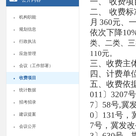
一、
收费项
二、
收费标
·
机构职能
月
360元
·
规划信息
依次下降10
·
类、二类、三
行政执法
·
110元。
应急管理
三、收费主
·
会议（工作部署）
四、计费单
·
收费项目
五、收费依
·
统计数据
011〕320
·
招考招录
7〕58号,冀
·
0〕131号，
建议提案
·
7号，冀发改
会议公开
3〕630号，