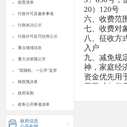
·
权责清单
20）120号
·
行政许可及服务事项
六、收费范
·
行政执法公示
七、收费对
·
八、征收方
行政许可处罚信用公示
·
入户
重点领域信息
九、减免规
·
重大决策预公开
神，家庭经济
·
“双随机、一公开”监管
资金优先用
·
财政预决算
用于减免餐
·
政府采购
十、举报电
·
2
政务公开事项清单
成安
政府信息
公开年报