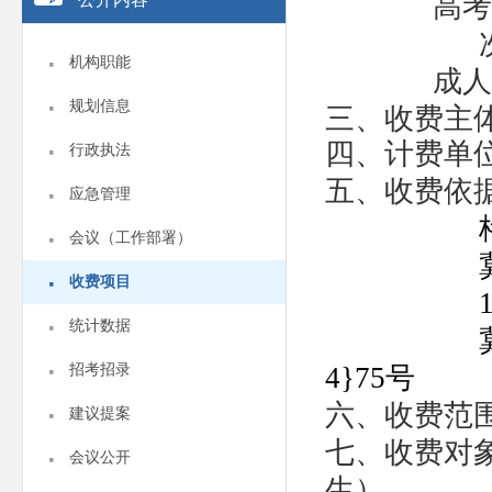
高考
·
机构职能
成人
·
规划信息
三、收费主
·
四、计费单
行政执法
·
五、收费依
应急管理
·
会议（工作部署）
·
收费项目
·
统计数据
·
招考招录
4}75号
·
六、收费范
建议提案
·
七、收费对
会议公开
生）