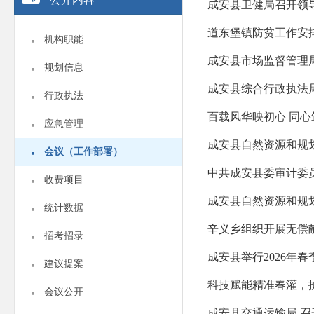
成安县卫健局召开领
·
道东堡镇防贫工作安
机构职能
·
成安县市场监督管理
规划信息
·
成安县综合行政执法局
行政执法
·
百载风华映初心 同心
应急管理
·
成安县自然资源和规
会议（工作部署）
·
中共成安县委审计委
收费项目
·
成安县自然资源和规
统计数据
·
辛义乡组织开展无偿
招考招录
·
成安县举行2026年
建议提案
·
科技赋能精准春灌，
会议公开
成安县交通运输局 召