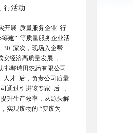
业
行活动
实开展
质量服务企业
行
心筹建”
等质量服务企业活
业
30
家次，现场入企帮
成安经济高质量发展
。
助邯郸瑞田农药有限公司
进
人才
后，负责公司质量
公司通过引进该专家
后
，
，提升生产效率，从源头解
耗，实现废物的
“变废为