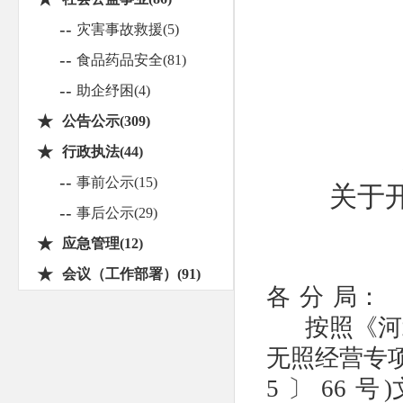
--
灾害事故救援(5)
--
食品药品安全(81)
--
助企纾困(4)
★
公告公示(309)
★
行政执法(44)
--
事前公示(15)
关于
--
事后公示(29)
★
应急管理(12)
★
会议（工作部署）(91)
各
分
局：
按照《河
无照经营专
5
〕
66
号