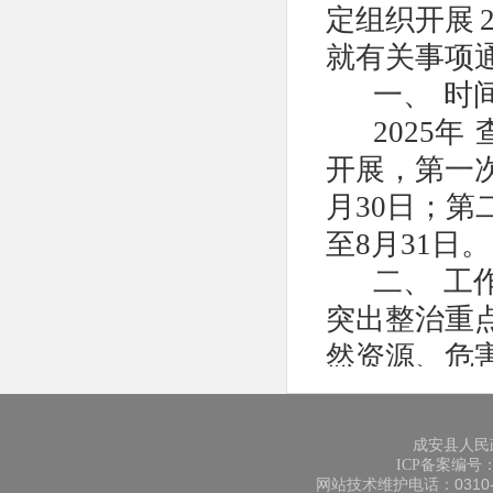
定组织开展
就有关事项
一、
时
2025年
开展，第一
月30日；第
至8月31日。
二、
工
突出整治重
然资源、危
营活动为整
经营村镇、
成安县人民
周边、城乡
ICP备案编号：冀
网站技术维护电话：0310