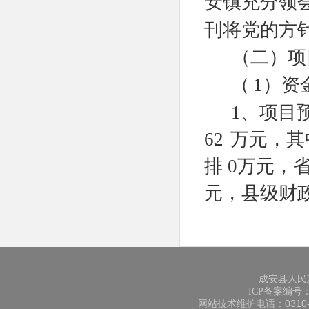
安镇充分领
刊将党的方
（二）项
（
1）资
1、项目
62
万元，其
排 0万元，
元，县级财
元，其他资金
2、财政
度拨款
0万
成安县人民
ICP备案编号：冀
3、资金到
网站技术维护电话：0310