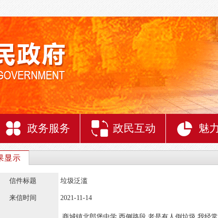
政务服务
政民互动
魅
果显示
信件标题
垃圾泛滥
来信时间
2021-11-14
商城镇北郎堡中学 西侧路段 老是有人倒垃圾 我经